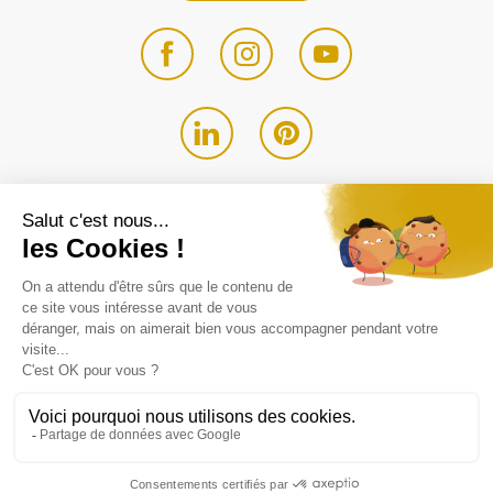
Avis - Eldo
4.9 / 5
Entreprise du
groupe SWALT
Mentions légales
Politique de confidentialité
Contact - Devis