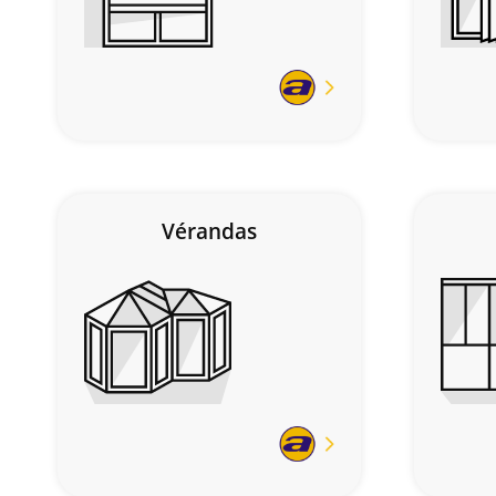
En
savoir
plus
Vérandas
En
savoir
plus