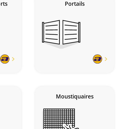
rts
Portails
En
En
savoir
savoir
plus
plus
Moustiquaires