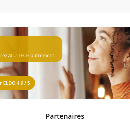
uvrez ALU TECH autrement.
r ELDO 4.9 / 5
Partenaires