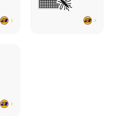
En
En
savoir
savoir
plus
plus
En
savoir
plus