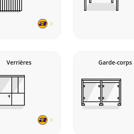
En
savoir
plus
Verrières
Garde-corps
En
savoir
plus