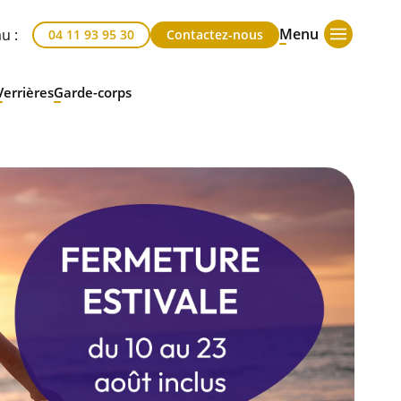
Menu
u :
04 11 93 95 30
Contactez-nous
Verrières
Garde-corps