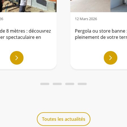
26
12 Mars 2026
 de 8 mètres : découvrez
Pergola ou store banne :
ier spectaculaire en
pleinement de votre ter
En
En
savoir
savoir
plus
plus
Toutes les actualités