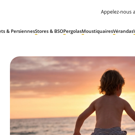
Appelez-nous a
ets & Persiennes
Stores & BSO
Pergolas
Moustiquaires
Vérandas