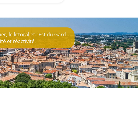
plus
, le littoral et l’Est du Gard.
é et réactivité.