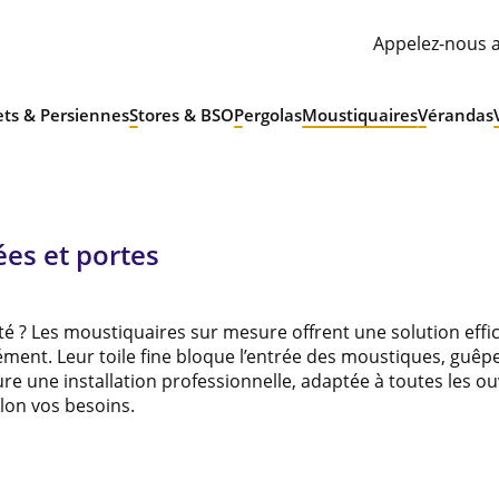
Appelez-nous a
ets & Persiennes
Stores & BSO
Pergolas
Moustiquaires
Vérandas
ées et portes
té ? Les moustiquaires sur mesure offrent une solution effi
ment. Leur toile fine bloque l’entrée des moustiques, guêpe
sure une installation professionnelle, adaptée à toutes les o
elon vos besoins.