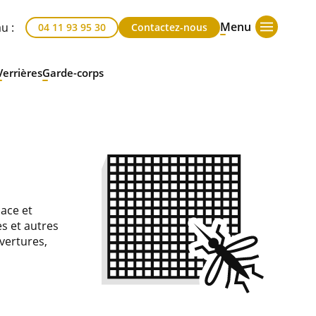
Menu
u :
04 11 93 95 30
Contactez-nous
Verrières
Garde-corps
cace et
s et autres
uvertures,