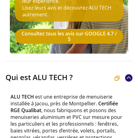
leur expérience.
Lisez leurs avis et découvrez ALU TECH
autrement.
Consultez tous les avis sur GOOGLE 4.7 /
5
Qui est ALU TECH ?
ALU TECH
est une entreprise de menuiserie
installée à Jacou, près de Montpellier.
Certifiée
RGE Qualibat
, nous fabriquons et posons des
menuiseries aluminium et PVC sur mesure pour
les particuliers et les professionnels : fenêtres,
baies vitrées, portes d’entrée, volets, portails,
pergolas, vérandas, verrières et protections