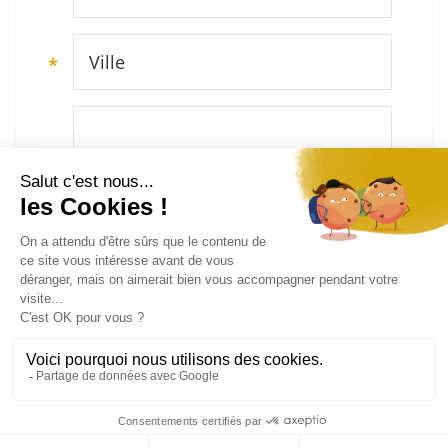
Ville
*
Décrivez votre projet et vérifiez notre zone d’intervention (secteur Montpellier et Hérault)
*
Déposer des fichiers, ou cliquer pour
parcourir...
Nous ne traitons actuellement aucune demande de
dépannage ou de réparation.
Envoyer
04 11 93 95 30
Contactez-nous