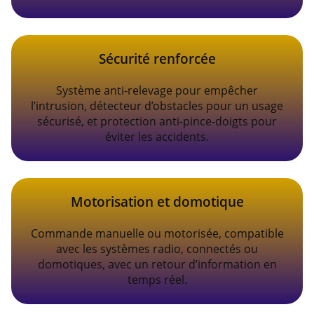
Sécurité renforcée
Système anti-relevage pour empêcher
l’intrusion, détecteur d’obstacles pour un usage
sécurisé, et protection anti-pince-doigts pour
éviter les accidents.
Motorisation et domotique
Commande manuelle ou motorisée, compatible
avec les systèmes radio, connectés ou
domotiques, avec un retour d’information en
temps réel.