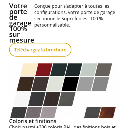
Votre
Conçue pour s’adapter à toutes les
porte
configurations, votre porte de garage
de
sectionnelle Soprofen est 100 %
garage
personnalisable.
100%
sur
mesure
Téléchargez la brochure
Coloris et finitions
Choix parmi +300 coloris RAL, des finitions bois et