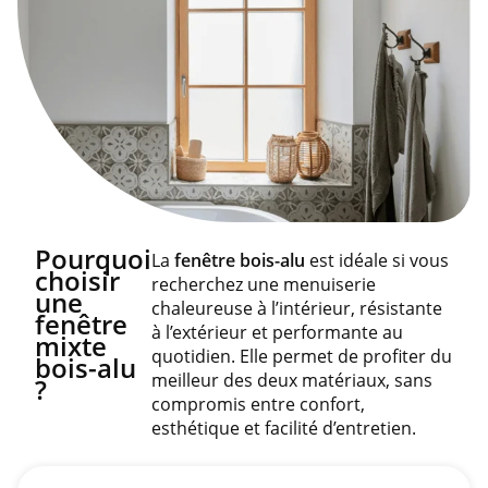
Pourquoi
La
fenêtre bois-alu
est idéale si vous
choisir
recherchez une menuiserie
une
chaleureuse à l’intérieur, résistante
fenêtre
à l’extérieur et performante au
mixte
quotidien. Elle permet de profiter du
bois-alu
meilleur des deux matériaux, sans
?
compromis entre confort,
esthétique et facilité d’entretien.