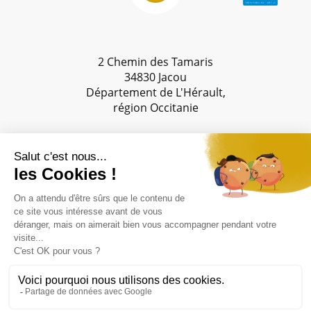
2 Chemin des Tamaris
34830 Jacou
Département de L'Hérault,
région Occitanie
lundi au jeudi 8h-17h
vendredi 8h-16h
04 11 93 95 30